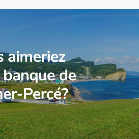
s aimeriez
a banque de
er-Percé?