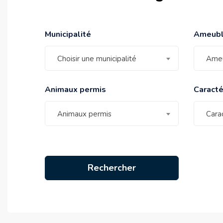
L
e
Municipalité
Ameub
V
Choisir une municipalité
Ame
i
a
Animaux permis
Caracté
g
Animaux permis
Carac
r
a
p
Rechercher
o
u
r