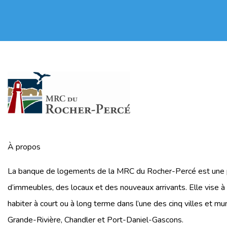
i
c
a
m
e
n
t
p
À propos
r
La banque de logements de la MRC du Rocher-Percé est une pl
e
d’immeubles, des locaux et des nouveaux arrivants. Elle vise à
s
habiter à court ou à long terme dans l’une des cinq villes et mu
c
Grande-Rivière, Chandler et Port-Daniel-Gascons.