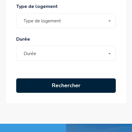
i
Type de logement
c
a
Type de logement
m
e
Durée
n
t
Durée
p
r
e
s
Rechercher
c
r
i
t
e