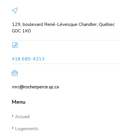
129, boulevard René-Lévesque Chandler, Québec
G0C 1K0
418 689-4313
mrc
@rocherperce.qc.c
a
Menu
Accueil
Logements